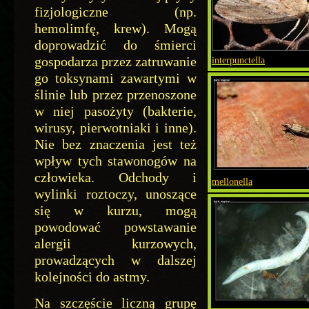
fizjologiczne (np.
hemolimfę, krew). Mogą
doprowadzić do śmierci
gospodarza przez zatruwanie
interpunctella
go toksynami zawartymi w
ślinie lub przez przenoszone
w niej pasożyty (bakterie,
wirusy, pierwotniaki i inne).
Nie bez znaczenia jest też
wpływ tych stawonogów na
człowieka. Odchody i
mellonella
wylinki roztoczy, unoszące
się w kurzu, mogą
powodować powstawanie
alergii kurzowych,
prowadzących w dalszej
kolejności do astmy.
Na szczęście liczną grupę