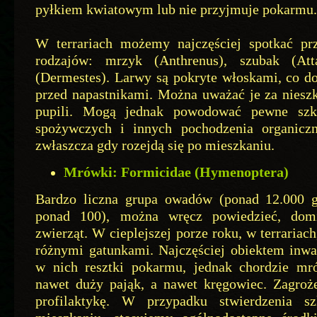
pyłkiem kwiatowym lub nie przyjmuje pokarmu
W terrariach możemy najczęściej spotkać prze
rodzajów: mrzyk (Anthrenus), szubak (Att
(Dermestes). Larwy są pokryte włoskami, co do
przed napastnikami. Można uważać je za niesz
pupili. Mogą jednak powodować pewne szk
spożywczych i innych pochodzenia organicz
zwłaszcza gdy rozejdą się po mieszkaniu.
Mrówki: Formicidae (Hymenoptera)
Bardzo liczna grupa owadów (ponad 12.000 
ponad 100), można wręcz powiedzieć, dom
zwierząt. W cieplejszej porze roku, w terrariac
różnymi gatunkami. Najczęściej obiektem inwa
w nich resztki pokarmu, jednak chordzie mr
nawet duży pająk, a nawet kręgowiec. Zagroż
profilaktykę. W przypadku stwierdzenia 