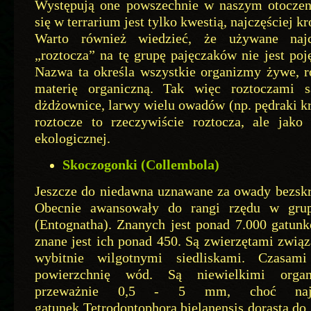
Występują one powszechnie w naszym otoczeni
się w terrarium jest tylko kwestią, najczęściej k
Warto również wiedzieć, że używane najcz
„roztocza” na tę grupę pajęczaków nie jest po
Nazwa ta określa wszystkie organizmy żywe, r
materię organiczną. Tak więc roztoczami s
dżdżownice, larwy wielu owadów (np. pędraki kr
roztocze to rzeczywiście roztocza, ale jako 
ekologicznej.
Skoczogonki (Collembola)
Jeszcze do niedawna uznawane za owady bezskr
Obecnie awansowały do rangi rzędu w grupi
(Entognatha). Znanych jest ponad 7.000 gatunk
znane jest ich ponad 450. Są zwierzętami związ
wybitnie wilgotnymi siedliskami. Czasami
powierzchnię wód. Są niewielkimi organ
przeważnie 0,5 - 5 mm, choć najw
gatunek Tetrodontophora bielanensis dorasta do