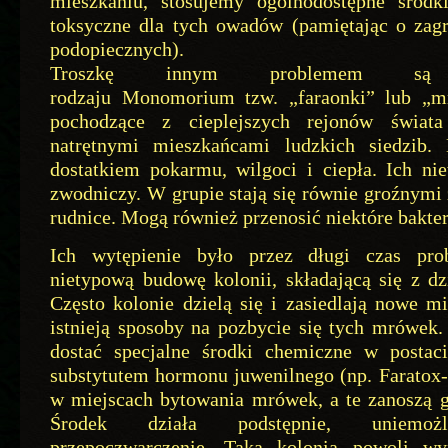
mieszkaniu, stosujemy ogólnodostępne środki
toksyczne dla tych owadów (pamiętając o zagr
podopiecznych).
Troszkę innym problemem są pr
rodzaju Monomorium tzw. „faraonki” lub „m
pochodzące z cieplejszych rejonów świat
natrętnymi mieszkańcami ludzkich siedzib
dostatkiem pokarmu, wilgoci i ciepła. Ich nie
zwodniczy. W grupie stają się równie groźnymi 
rudnice. Mogą również przenosić niektóre bakter
Ich wytępienie było przez długi czas pro
nietypową budowę kolonii, składającą się z dz
Często kolonie dzielą się i zasiedlają nowe mi
istnieją sposoby na pozbycie się tych mrówek
dostać specjalne środki chemiczne w postaci
substytutem hormonu juwenilnego (np. Faratox-
w miejscach bytowania mrówek, a te zanoszą g
Środek działa podstępnie, uniemożl
przepoczwarczenie. Taka kolonia powoli wy