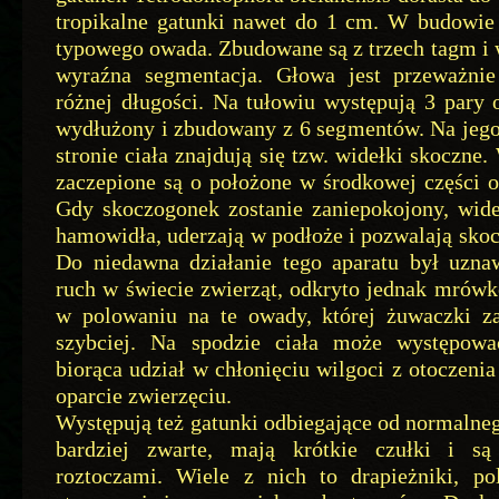
tropikalne gatunki nawet do 1 cm. W budowie 
typowego owada. Zbudowane są z trzech tagm i w
wyraźna segmentacja. Głowa jest przeważni
różnej długości. Na tułowiu występują 3 pary 
wydłużony i zbudowany z 6 segmentów. Na jego
stronie ciała znajdują się tzw. widełki skoczne
zaczepione są o położone w środkowej części 
Gdy skoczogonek zostanie zaniepokojony, wideł
hamowidła, uderzają w podłoże i pozwalają sko
Do niedawna działanie tego aparatu był uzna
ruch w świecie zwierząt, odkryto jednak mrów
w polowaniu na te owady, której żuwaczki zac
szybciej. Na spodzie ciała może występowa
biorąca udział w chłonięciu wilgoci z otoczeni
oparcie zwierzęciu.
Występują też gatunki odbiegające od normalne
bardziej zwarte, mają krótkie czułki i s
roztoczami. Wiele z nich to drapieżniki, po