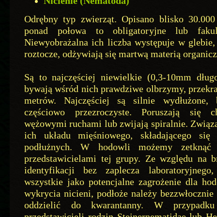
Nicienie (Nematoda)
Odrębny typ zwierząt. Opisano blisko 30.00
ponad połowa to obligatoryjne lub fakul
Niewyobrażalna ich liczba występuje w glebie,
roztocze, odżywiają się martwą materią organic
Są to najczęściej niewielkie (0,3-10mm długo
bywają wśród nich prawdziwe olbrzymy, przekra
metrów. Najczęściej są silnie wydłużone, 
częściowo przezroczyste. Poruszają się ch
wężowymi ruchami lub zwijają spiralnie. Związa
ich układu mięśniowego, składającego się
podłużnych. W hodowli możemy zetknąć 
przedstawicielami tej grupy. Ze względu na b
identyfikacji bez zaplecza laboratoryjnego
wszystkie jako potencjalne zagrożenie dla ho
wykrycia nicieni, podłoże należy bezzwłocznie 
oddzielić do kwarantanny. W przypadku
przedstawicieli rodzin Steinernematidae lub He