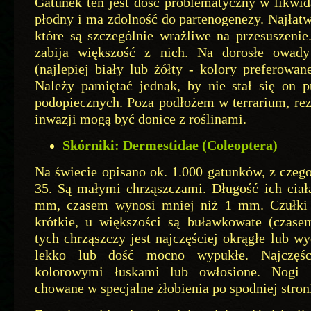
Gatunek ten jest dość problematyczny w likwida
płodny i ma zdolność do partenogenezy. Najłatw
które są szczególnie wrażliwe na przesuszeni
zabija większość z nich. Na dorosłe owady
(najlepiej biały lub żółty - kolory preferowa
Należy pamiętać jednak, by nie stał się on p
podopiecznych. Poza podłożem w terrarium, re
inwazji mogą być donice z roślinami.
Skórniki: Dermestidae (Coleoptera)
Na świecie opisano ok. 1.000 gatunków, z czeg
35. Są małymi chrząszczami. Długość ich ciał
mm, czasem wynosi mniej niż 1 mm. Czułki 
krótkie, u większości są buławkowate (czasem
tych chrząszczy jest najczęściej okrągłe lub w
lekko lub dość mocno wypukłe. Najczęści
kolorowymi łuskami lub owłosione. Nogi 
chowane w specjalne żłobienia po spodniej stroni