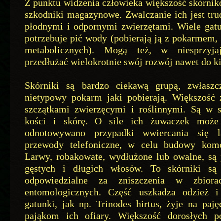
Z punktu widzenia człowieka większość skórnik
szkodniki magazynowe. Zwalczanie ich jest tru
płodnymi i odpornymi zwierzętami. Wiele ga
potrzebuje pić wody (pobierają ją z pokarmem
metabolicznych). Mogą też, w niesprzyja
przedłużać wielokrotnie swój rozwój nawet do ki
Skórniki są bardzo ciekawą grupą, zwłasz
nietypowy pokarm jaki pobierają. Większość 
szczątkami zwierzęcymi i roślinnymi. Są w s
kości i skórę. O sile ich żuwaczek może
odnotowywano przypadki wwiercania się 
przewody telefoniczne, w celu budowy kom
Larwy, robakowate, wydłużone lub owalne, są 
gęstych i długich włosów. To skórniki są
odpowiedzialne za zniszczenia w zbior
entomologicznych. Część uszkadza odzież i
gatunki, jak np. Trinodes hirtus, żyje na paj
pająkom ich ofiary. Większość dorosłych p