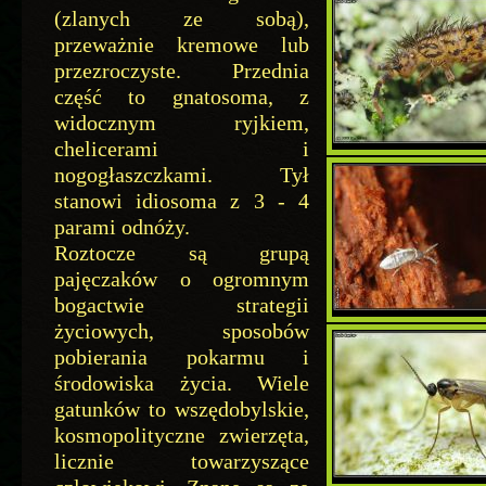
(zlanych ze sobą),
przeważnie kremowe lub
przezroczyste. Przednia
część to gnatosoma, z
widocznym ryjkiem,
chelicerami i
nogogłaszczkami. Tył
stanowi idiosoma z 3 - 4
parami odnóży.
Roztocze są grupą
pajęczaków o ogromnym
bogactwie strategii
życiowych, sposobów
pobierania pokarmu i
środowiska życia. Wiele
gatunków to wszędobylskie,
kosmopolityczne zwierzęta,
licznie towarzyszące