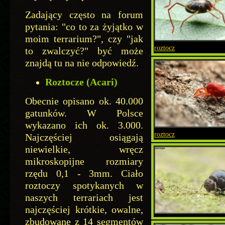
Zadający często na forum
pytania: "co to za żyjątko w
moim terrarium?", czy "jak
roztocz
to zwalczyć?" być może
znajdą tu na nie odpowiedź.
Roztocze (Acari)
Obecnie opisano ok. 40.000
gatunków. W Polsce
wykazano ich ok. 3.000.
roztocz
Najczęściej osiągają
niewielkie, wręcz
mikroskopijne rozmiary
rzędu 0,1 - 3mm. Ciało
roztoczy spotykanych w
naszych terrariach jest
najczęściej krótkie, owalne,
zbudowane z 14 segmentów