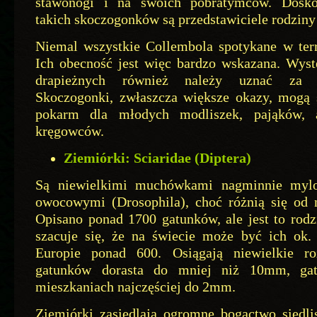
stawonogi i na swoich pobratymców. Dosk
takich skoczogonków są przedstawiciele rodziny
Niemal wszystkie Collembola spotykane w terra
Ich obecność jest więc bardzo wskazana. Wys
drapieżnych również należy uznać za 
Skoczogonki, zwłaszcza większe okazy, mogą 
pokarm dla młodych modliszek, pająków, 
kręgowców.
Ziemiórki: Sciaridae (Diptera)
Są niewielkimi muchówkami nagminnie myl
owocowymi (Drosophila), choć różnią się od n
Opisano ponad 1700 gatunków, ale jest to rodz
szacuje się, że na świecie może być ich ok.
Europie ponad 600. Osiągają niewielkie ro
gatunków dorasta do mniej niż 10mm, gat
mieszkaniach najczęściej do 2mm.
Ziemiórki zasiedlają ogromne bogactwo siedli