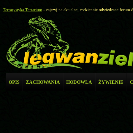
Terrarystyka Terrarium
- zajrzyj na aktualne, codziennie odwiedzane forum 
OPIS
ZACHOWANIA
HODOWLA
ŻYWIENIE
C