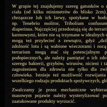
W grupie tej znajdujemy szereg gatunków o 
ciała (od kilku minimetrów do blisko 2cm).
chrząszcze lub ich larwy, spotykane w hod
np. Tenebrio molitor, Tribolium confusu
diaperinus. Najczęściej przedostają się do terr
karmowymi, które nie są trzymane w idealnych
mogą też przylecieć z zewnątrz, gdyż „dzi
zdolność lotu i są wabione wieczorami i noc
terrarium mogą stać się potencjalnym 
podopiecznych, ale należy pamiętać o ich zdo
szeregu bakterii, grzybów, wirusów, nicieni i 
zagrożeniem dla zdrowia nie tylko dla zwi
człowieka. Istnieje też możliwość rozwijani
wszelkiego rodzaju produktach spożywczych, g
Zwalczamy je przez mechaniczne wybiera
masowym pojawie należy wysterylizować po
zaatakowane produkty wyrzucić.