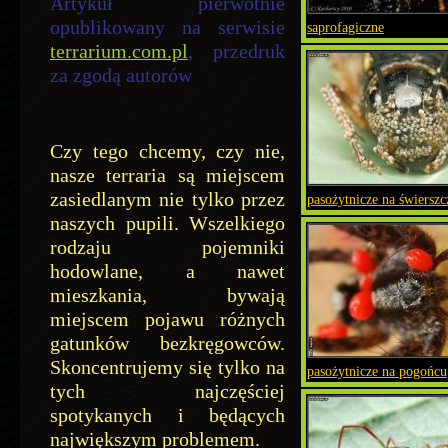
Artykuł pierwotnie
opublikowany na serwisie
saprofagiczne
terrarium.com.pl
, przedruk
za zgodą autorów
Czy tego chcemy, czy nie,
nasze terraria są miejscem
zasiedlanym nie tylko przez
pasożytnicze na świerszc
naszych pupili. Wszelkiego
rodzaju pojemniki
hodowlane, a nawet
mieszkania, bywają
miejscem pojawu różnych
gatunków bezkręgowców.
Skoncentrujemy się tylko na
pasożytnicze na pogońcu
tych najczęściej
spotykanych i będących
największym problemem.