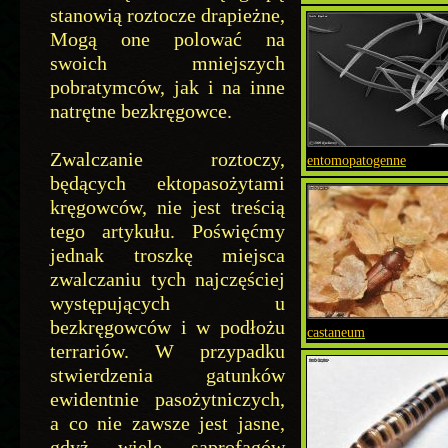
stanowią roztocze drapieżne,
Mogą one polować na
swoich mniejszych
pobratymców, jak i na inne
natrętne bezkręgowce.
Zwalczanie roztoczy,
entomopatogenne
będących ektopasożytami
kręgowców, nie jest treścią
tego artykułu. Poświęćmy
jednak troszkę miejsca
zwalczaniu tych najczęściej
występujących u
bezkręgowców i w podłożu
castaneum
terrariów. W przypadku
stwierdzenia gatunków
ewidentnie pasożytniczych,
a co nie zawsze jest jasne,
gdyż wiele saprofagów