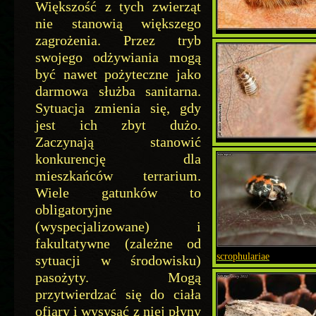
Większość z tych zwierząt
nie stanowią większego
zagrożenia. Przez tryb
swojego odżywiania mogą
być nawet pożyteczne jako
darmowa służba sanitarna.
Sytuacja zmienia się, gdy
jest ich zbyt dużo.
Zaczynają stanowić
konkurencję dla
mieszkańców terrarium.
Wiele gatunków to
obligatoryjne
(wyspecjalizowane) i
fakultatywne (zależne od
scrophulariae
sytuacji w środowisku)
pasożyty. Mogą
przytwierdzać się do ciała
ofiary i wysysać z niej płyny