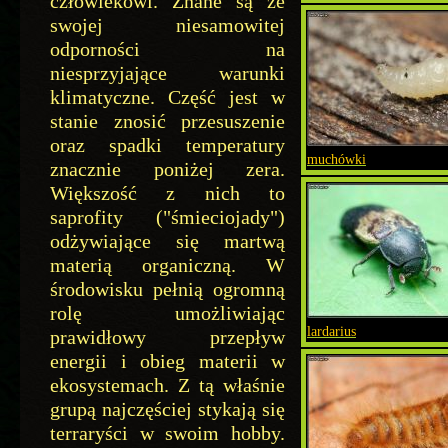
człowiekowi. Znane są ze
swojej niesamowitej
odporności na
niesprzyjające warunki
klimatyczne. Część jest w
stanie znosić przesuszenie
oraz spadki temperatury
muchówki
znacznie poniżej zera.
Większość z nich to
saprofity ("śmieciojady")
odżywiające się martwą
materią organiczną. W
środowisku pełnią ogromną
rolę umożliwiając
lardarius
prawidłowy przepływ
energii i obieg materii w
ekosystemach. Z tą właśnie
grupą najczęściej stykają się
terraryści w swoim hobby.