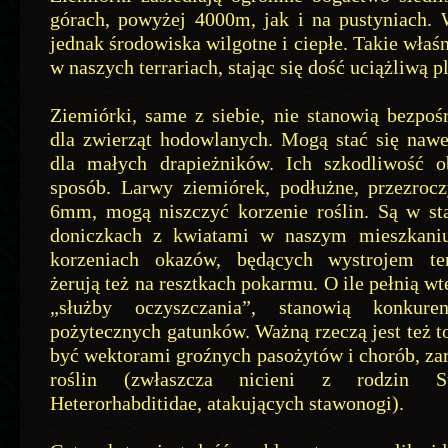
górach, powyżej 4000m, jak i na pustyniach. 
jednak środowiska wilgotne i ciepłe. Takie właś
w naszych terrariach, stając się dość uciążliwą p
Ziemiórki, same z siebie, nie stanowią bezpoś
dla zwierząt hodowlanych. Mogą stać się naw
dla małych drapieżników. Ich szkodliwość 
sposób. Larwy ziemiórek, podłużne, przezrocz
6mm, mogą niszczyć korzenie roślin. Są w sta
doniczkach z kwiatami w naszym mieszkaniu
korzeniach okazów, będących wystrojem ter
żerują też na resztkach pokarmu. O ile pełnią w
„służby oczyszczania”, stanowią konkure
pożytecznych gatunków. Ważną rzeczą jest też t
być wektorami groźnych pasożytów i chorób, zar
roślin (zwłaszcza nicieni z rodzin St
Heterorhabditidae, atakujących stawonogi).