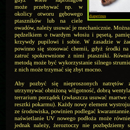
może przebywać np. w
okolicy otworu gębowego
diaperinus
ptaszników lub na ciele
owadów, należy usuwać je mechanicznie. Można t
pędzelkiem o twardym włosiu i pęsetą, pamięt
krzywdy pupilowi i sobie. W zasadzie w ż
powinno się stosować chemii, gdyż środki na
zatruć spokrewnione z nimi ptaszniki. Równi
metodą może być wykorzystanie silnego strumie
z nich może trzymać się zbyt mocno.
Aby pozbyć się nieproszonych natrętów z
utrzymywać obniżoną wilgotność, dobrą wentyl
terrarium porządek (zwłaszcza usuwać martwe 
resztki pokarmu). Każdy nowy element wystroju
ze środowiska, powinien podlegać kwarantannie.
naświetlanie UV nowego podłoża może równi
jednak należy, żeroztoczy nie pozbędziemy