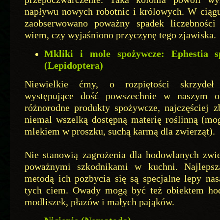
napływu nowych robotnic i królowych. W ciągu 
zaobserwowano poważny spadek liczebności
wiem, czy wyjaśniono przyczynę tego zjawiska.
Mkliki i mole spożywcze: Ephestia s
(Lepidoptera)
Niewielkie ćmy, o rozpiętości skrzyde
występujące dość powszechnie w naszym oto
różnorodne produkty spożywcze, najczęściej z
niemal wszelką dostępną materię roślinną (mo
mlekiem w proszku, suchą karmą dla zwierząt).
Nie stanowią zagrożenia dla hodowlanych zwie
poważnymi szkodnikami w kuchni. Najlepszą
metodą ich pozbycia się są specjalne lepy na
tych ciem. Owady mogą być też obiektem ho
modliszek, płazów i małych pająków.